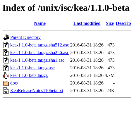
Index of /unix/isc/kea/1.1.0-beta
Name
Last modified
Size
Descrip
Parent Directory
-
kea-1.1.0-beta.tar.gz.sha512.asc
2016-08-31 18:26
473
kea-1.1.0-beta.tar.gz.sha256.asc
2016-08-31 18:26
473
kea-1.1.0-beta.tar.gz.sha1.asc
2016-08-31 18:26
473
kea-1.1.0-beta.tar.gz.asc
2016-08-31 18:26
473
kea-1.1.0-beta.tar.gz
2016-08-31 18:26
4.7M
doc/
2016-08-31 18:26
-
KeaReleaseNotes110beta.txt
2016-08-31 18:26
23K