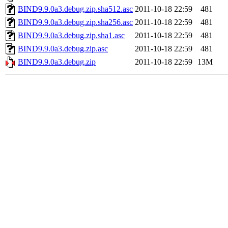
BIND9.9.0a3.debug.zip.sha512.asc
2011-10-18 22:59
481
BIND9.9.0a3.debug.zip.sha256.asc
2011-10-18 22:59
481
BIND9.9.0a3.debug.zip.sha1.asc
2011-10-18 22:59
481
BIND9.9.0a3.debug.zip.asc
2011-10-18 22:59
481
BIND9.9.0a3.debug.zip
2011-10-18 22:59
13M