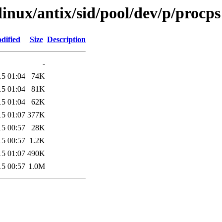
linux/antix/sid/pool/dev/p/procps
dified
Size
Description
-
15 01:04
74K
15 01:04
81K
15 01:04
62K
15 01:07
377K
15 00:57
28K
15 00:57
1.2K
15 01:07
490K
15 00:57
1.0M